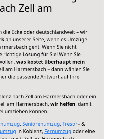
ach Zell am
 die Ecke oder deutschlandweit – wir
erk
an unserer Seite, wenn es Umzüge
armersbach geht! Wenn Sie nicht
e richtige Lösung für Sie! Wenn Sie
wollen,
was kostet überhaupt mein
ell am Harmersbach – dann wählen Sie
mer die passende Antwort auf Ihre
lenz nach Zell am Harmersbach oder ein
Zell am Harmersbach,
wir helfen
, damit
rei umziehen können.
enumzug
,
Seniorenumzug
,
Tresor
– &
numzug
in Koblenz,
Fernumzug
oder eine
lenz nach Zell am Harmersbach.