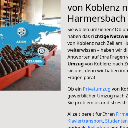
von Koblenz n
Harmersbach
Sie wollen umziehen? Ob um
haben das
richtige Netzw
von Koblenz nach Zell am H
weiterwissen – haben wir di
Antworten auf Ihre Fragen 
Umzug
von Koblenz nach Z
sie uns, denn wir haben im
Fragen parat.
Ob ein
Privatumzug
von Kob
gewerblicher Umzug nach 
Sie problemlos und stressf
Allzeit bereit für Ihren
Firm
Klaviertransport
,
Studente
optimale
Beiladung
von Kob