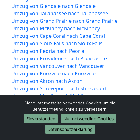
Umzug von Glendale nach Glendale
Umzug von Tallahassee nach Tallahassee
Umzug von Grand Prairie nach Grand Prairie
Umzug von McKinney nach McKinney
Umzug von Cape Coral nach Cape Coral
Umzug von Sioux Falls nach Sioux Falls
Umzug von Peoria nach Peoria
Umzug von Providence nach Providence
Umzug von Vancouver nach Vancouver
Umzug von Knoxville nach Knoxville
Umzug von Akron nach Akron
Umzug von Shreveport nach Shreveport
Umzug von Mobile nach Mobile
Umzug von Brownsville nach Brownsville
Diese Internetseite verwendet Cookies um die
Benutzerfreundlichkeit zu verbessern.
Umzug von Newport News nach Newport
News
Einverstanden
Nur notwendige Cookies
Umzug von Fort Lauderdale nach Fort
Datenschutzerklärung
Lauderdale