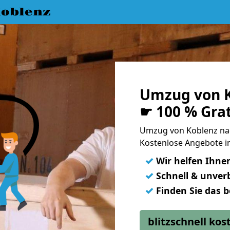
oblenz
Umzug von K
☛ 100 % Gra
Umzug von Koblenz na
Kostenlose Angebote i
✓
Wir helfen Ihne
✓
Schnell & unverb
✓
Finden Sie das 
blitzschnell ko