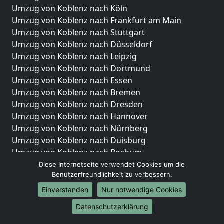
Umzug von Koblenz nach Köln
Umzug von Koblenz nach Frankfurt am Main
Umzug von Koblenz nach Stuttgart
Umzug von Koblenz nach Düsseldorf
Umzug von Koblenz nach Leipzig
Umzug von Koblenz nach Dortmund
Umzug von Koblenz nach Essen
Umzug von Koblenz nach Bremen
Umzug von Koblenz nach Dresden
Umzug von Koblenz nach Hannover
Umzug von Koblenz nach Nürnberg
Umzug von Koblenz nach Duisburg
Umzug von Koblenz nach Bochum
Umzug von Koblenz nach Wuppertal
Diese Internetseite verwendet Cookies um die
Benutzerfreundlichkeit zu verbessern.
Umzug von Koblenz nach Bielefeld
Umzug von Koblenz nach Bonn
Einverstanden
Nur notwendige Cookies
Umzug von Koblenz nach Münster
Datenschutzerklärung
Internationale-Umzüge