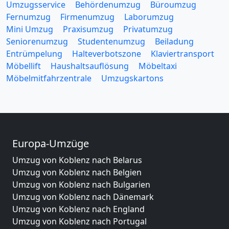
Umzugsservice
Behördenumzug
Büroumzug
Fernumzug
Firmenumzug
Laborumzug
Mini Umzug
Praxisumzug
Privatumzug
Seniorenumzug
Studentenumzug
Beiladung
Entrümpelung
Halteverbotszone
Klaviertransport
Möbellift
Haushaltsauflösung
Möbeltaxi
Möbelmitfahrzentrale
Umzugskartons
Europa-Umzüge
Umzug von Koblenz nach Belarus
Umzug von Koblenz nach Belgien
Umzug von Koblenz nach Bulgarien
Umzug von Koblenz nach Dänemark
Umzug von Koblenz nach England
Umzug von Koblenz nach Portugal