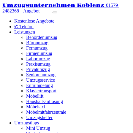
Umzugsunternehmen Koblenz
01579-
2482368
Angebot
Kostenlose Angebote
✆ Telefon
Leistungen
Behördenumzug
Büroumzug
Fernumzug
Firmenumzug
Laborumzug
Praxisumzug
Privatumzug
Seniorenumzug
Umzugsservice
Entrümpelung
Klaviertransport
Möbellift
Haushaltsauflösung
Möbeltaxi
Möbelmitfahrzentrale
Umzugshelfer
Umzugstipps
Mini Umzug