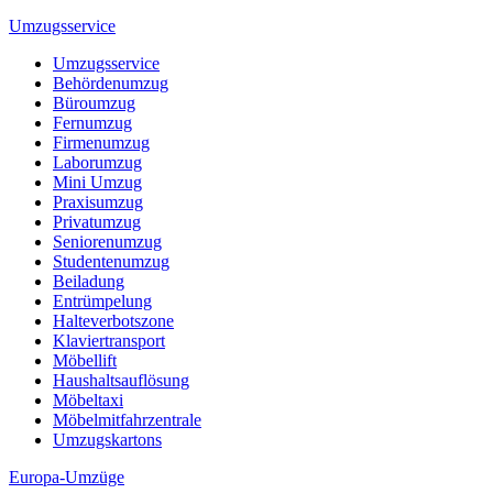
Umzugsservice
Umzugsservice
Behördenumzug
Büroumzug
Fernumzug
Firmenumzug
Laborumzug
Mini Umzug
Praxisumzug
Privatumzug
Seniorenumzug
Studentenumzug
Beiladung
Entrümpelung
Halteverbotszone
Klaviertransport
Möbellift
Haushaltsauflösung
Möbeltaxi
Möbelmitfahrzentrale
Umzugskartons
Europa-Umzüge