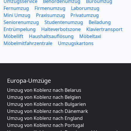
Umzugsservice
Behördenumzug
Büroumzug
Fernumzug
Firmenumzug
Laborumzug
Mini Umzug
Praxisumzug
Privatumzug
Seniorenumzug
Studentenumzug
Beiladung
Entrümpelung
Halteverbotszone
Klaviertransport
Möbellift
Haushaltsauflösung
Möbeltaxi
Möbelmitfahrzentrale
Umzugskartons
Europa-Umzüge
Umzug von Koblenz nach Belarus
Umzug von Koblenz nach Belgien
Umzug von Koblenz nach Bulgarien
Umzug von Koblenz nach Dänemark
Umzug von Koblenz nach England
Umzug von Koblenz nach Portugal