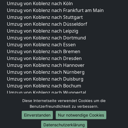
Umzug von Koblenz nach Köln
Umzug von Koblenz nach Frankfurt am Main
Umzug von Koblenz nach Stuttgart
Umzug von Koblenz nach Düsseldorf
Umzug von Koblenz nach Leipzig
Umzug von Koblenz nach Dortmund
Umzug von Koblenz nach Essen
Umzug von Koblenz nach Bremen
Umzug von Koblenz nach Dresden
Umzug von Koblenz nach Hannover
Umzug von Koblenz nach Nürnberg
Umzug von Koblenz nach Duisburg
Umzug von Koblenz nach Bochum
Umzug von Koblenz nach Wuppertal
Umzug von Koblenz nach Bielefeld
Diese Internetseite verwendet Cookies um die
Umzug von Koblenz nach Bonn
Benutzerfreundlichkeit zu verbessern.
Umzug von Koblenz nach Münster
Einverstanden
Nur notwendige Cookies
Internationale-Umzüge
Datenschutzerklärung