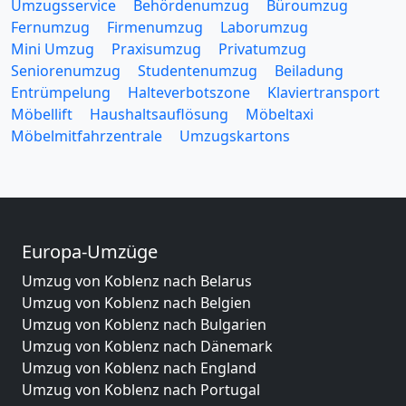
Umzugsservice
Behördenumzug
Büroumzug
Fernumzug
Firmenumzug
Laborumzug
Mini Umzug
Praxisumzug
Privatumzug
Seniorenumzug
Studentenumzug
Beiladung
Entrümpelung
Halteverbotszone
Klaviertransport
Möbellift
Haushaltsauflösung
Möbeltaxi
Möbelmitfahrzentrale
Umzugskartons
Europa-Umzüge
Umzug von Koblenz nach Belarus
Umzug von Koblenz nach Belgien
Umzug von Koblenz nach Bulgarien
Umzug von Koblenz nach Dänemark
Umzug von Koblenz nach England
Umzug von Koblenz nach Portugal