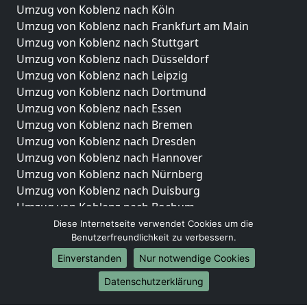
Umzug von Koblenz nach Köln
Umzug von Koblenz nach Frankfurt am Main
Umzug von Koblenz nach Stuttgart
Umzug von Koblenz nach Düsseldorf
Umzug von Koblenz nach Leipzig
Umzug von Koblenz nach Dortmund
Umzug von Koblenz nach Essen
Umzug von Koblenz nach Bremen
Umzug von Koblenz nach Dresden
Umzug von Koblenz nach Hannover
Umzug von Koblenz nach Nürnberg
Umzug von Koblenz nach Duisburg
Umzug von Koblenz nach Bochum
Umzug von Koblenz nach Wuppertal
Diese Internetseite verwendet Cookies um die
Benutzerfreundlichkeit zu verbessern.
Umzug von Koblenz nach Bielefeld
Umzug von Koblenz nach Bonn
Einverstanden
Nur notwendige Cookies
Umzug von Koblenz nach Münster
Datenschutzerklärung
Internationale-Umzüge