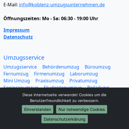
E-Mail:
info@koblenz-umzugsunternehmen.de
Öffnungszeiten:
Mo - Sa: 06:30 - 19:00 Uhr
Impressum
Datenschutz
Umzugsservice
Umzugsservice
Behördenumzug
Büroumzug
Fernumzug
Firmenumzug
Laborumzug
Mini Umzug
Praxisumzug
Privatumzug
Seniorenumzug
Studentenumzug
Beiladung
Entrümpelung
Halteverbotszone
Klaviertransport
Diese Internetseite verwendet Cookies um die
Benutzerfreundlichkeit zu verbessern.
Möbellift
Haushaltsauflösung
Möbeltaxi
Möbelmitfahrzentrale
Umzugskartons
Einverstanden
Nur notwendige Cookies
Datenschutzerklärung