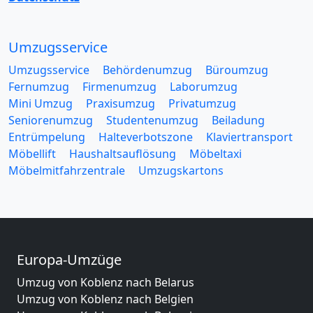
Umzugsservice
Umzugsservice
Behördenumzug
Büroumzug
Fernumzug
Firmenumzug
Laborumzug
Mini Umzug
Praxisumzug
Privatumzug
Seniorenumzug
Studentenumzug
Beiladung
Entrümpelung
Halteverbotszone
Klaviertransport
Möbellift
Haushaltsauflösung
Möbeltaxi
Möbelmitfahrzentrale
Umzugskartons
Europa-Umzüge
Umzug von Koblenz nach Belarus
Umzug von Koblenz nach Belgien