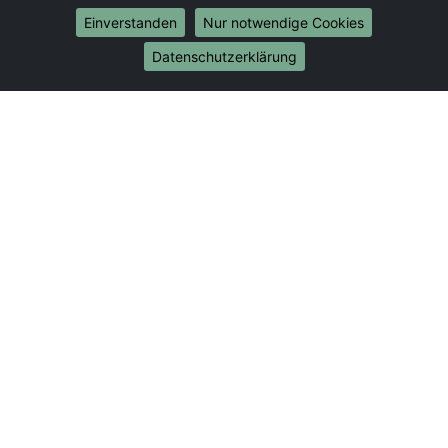
Umzug von Koblenz nach Bonn
Einverstanden
Nur notwendige Cookies
Umzug von Koblenz nach Münster
Datenschutzerklärung
Internationale-Umzüge
Umzug von Koblenz nach Brasilien
Umzug von Koblenz nach Brunei Darussalam
Umzug von Koblenz nach Burkina Faso
Umzug von Koblenz nach Burundi
Umzug von Koblenz nach Chile
Umzug von Koblenz nach China
Umzug von Koblenz nach Cookinseln
Umzug von Koblenz nach Costa Rica
Umzug von Koblenz nach Curaçao
Umzug von Koblenz nach Demokratische Republik
Kongo
Umzug von Koblenz nach Dominica
Umzug von Koblenz nach Dominikanische Republik
Umzug von Koblenz nach Dschibuti