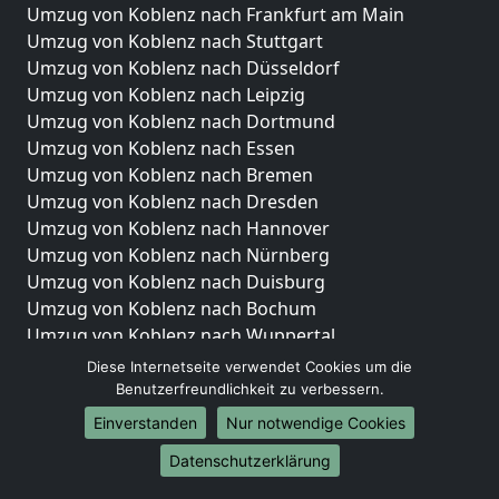
Umzug von Koblenz nach Frankfurt am Main
Umzug von Koblenz nach Stuttgart
Umzug von Koblenz nach Düsseldorf
Umzug von Koblenz nach Leipzig
Umzug von Koblenz nach Dortmund
Umzug von Koblenz nach Essen
Umzug von Koblenz nach Bremen
Umzug von Koblenz nach Dresden
Umzug von Koblenz nach Hannover
Umzug von Koblenz nach Nürnberg
Umzug von Koblenz nach Duisburg
Umzug von Koblenz nach Bochum
Umzug von Koblenz nach Wuppertal
Umzug von Koblenz nach Bielefeld
Diese Internetseite verwendet Cookies um die
Umzug von Koblenz nach Bonn
Benutzerfreundlichkeit zu verbessern.
Umzug von Koblenz nach Münster
Einverstanden
Nur notwendige Cookies
Internationale-Umzüge
Datenschutzerklärung
Umzug von Koblenz nach Brasilien