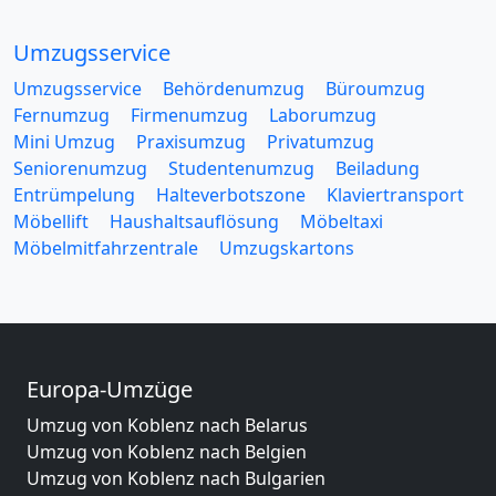
Umzugsservice
Umzugsservice
Behördenumzug
Büroumzug
Fernumzug
Firmenumzug
Laborumzug
Mini Umzug
Praxisumzug
Privatumzug
Seniorenumzug
Studentenumzug
Beiladung
Entrümpelung
Halteverbotszone
Klaviertransport
Möbellift
Haushaltsauflösung
Möbeltaxi
Möbelmitfahrzentrale
Umzugskartons
Europa-Umzüge
Umzug von Koblenz nach Belarus
Umzug von Koblenz nach Belgien
Umzug von Koblenz nach Bulgarien