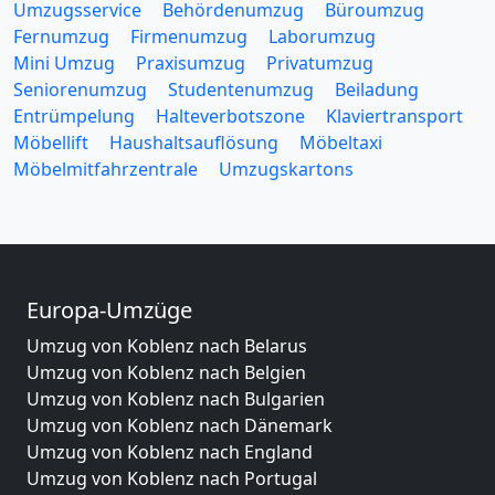
Umzugsservice
Behördenumzug
Büroumzug
Fernumzug
Firmenumzug
Laborumzug
Mini Umzug
Praxisumzug
Privatumzug
Seniorenumzug
Studentenumzug
Beiladung
Entrümpelung
Halteverbotszone
Klaviertransport
Möbellift
Haushaltsauflösung
Möbeltaxi
Möbelmitfahrzentrale
Umzugskartons
Europa-Umzüge
Umzug von Koblenz nach Belarus
Umzug von Koblenz nach Belgien
Umzug von Koblenz nach Bulgarien
Umzug von Koblenz nach Dänemark
Umzug von Koblenz nach England
Umzug von Koblenz nach Portugal