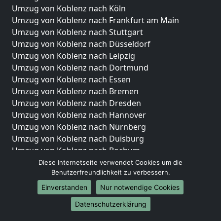
Umzug von Koblenz nach Köln
Umzug von Koblenz nach Frankfurt am Main
Umzug von Koblenz nach Stuttgart
Umzug von Koblenz nach Düsseldorf
Umzug von Koblenz nach Leipzig
Umzug von Koblenz nach Dortmund
Umzug von Koblenz nach Essen
Umzug von Koblenz nach Bremen
Umzug von Koblenz nach Dresden
Umzug von Koblenz nach Hannover
Umzug von Koblenz nach Nürnberg
Umzug von Koblenz nach Duisburg
Umzug von Koblenz nach Bochum
Umzug von Koblenz nach Wuppertal
Diese Internetseite verwendet Cookies um die
Benutzerfreundlichkeit zu verbessern.
Umzug von Koblenz nach Bielefeld
Umzug von Koblenz nach Bonn
Einverstanden
Nur notwendige Cookies
Umzug von Koblenz nach Münster
Datenschutzerklärung
Internationale-Umzüge