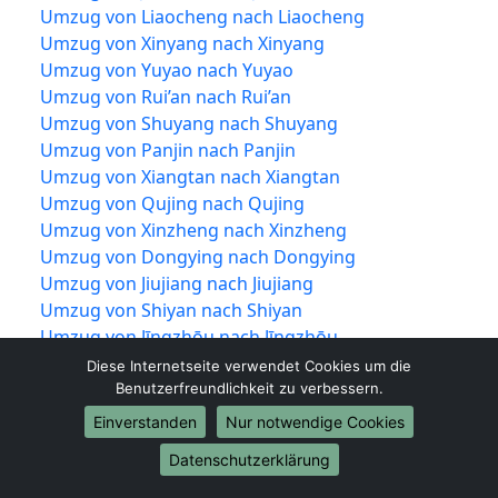
Umzug von Liaocheng nach Liaocheng
Umzug von Xinyang nach Xinyang
Umzug von Yuyao nach Yuyao
Umzug von Rui’an nach Rui’an
Umzug von Shuyang nach Shuyang
Umzug von Panjin nach Panjin
Umzug von Xiangtan nach Xiangtan
Umzug von Qujing nach Qujing
Umzug von Xinzheng nach Xinzheng
Umzug von Dongying nach Dongying
Umzug von Jiujiang nach Jiujiang
Umzug von Shiyan nach Shiyan
Umzug von Jīngzhōu nach Jīngzhōu
Umzug von Yueqing nach Yueqing
Diese Internetseite verwendet Cookies um die
Umzug von Tengzhou nach Tengzhou
Benutzerfreundlichkeit zu verbessern.
Umzug von Nan’an nach Nan’an
Einverstanden
Nur notwendige Cookies
Umzug von Puning nach Puning
Datenschutzerklärung
Umzug von Guigang nach Guigang
Umzug von Wenling nach Wenling