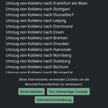
Umzug von Koblenz nach Frankfurt am Main
Umzug von Koblenz nach Stuttgart
Umzug von Koblenz nach Düsseldorf
Umzug von Koblenz nach Leipzig
Umzug von Koblenz nach Dortmund
Umzug von Koblenz nach Essen
Umzug von Koblenz nach Bremen
Umzug von Koblenz nach Dresden
Umzug von Koblenz nach Hannover
Umzug von Koblenz nach Nürnberg
Umzug von Koblenz nach Duisburg
Umzug von Koblenz nach Bochum
Umzug von Koblenz nach Wuppertal
Umzug von Koblenz nach Bielefeld
Diese Internetseite verwendet Cookies um die
Umzug von Koblenz nach Bonn
Benutzerfreundlichkeit zu verbessern.
Umzug von Koblenz nach Münster
Einverstanden
Nur notwendige Cookies
Internationale-Umzüge
Datenschutzerklärung
Umzug von Koblenz nach Brasilien