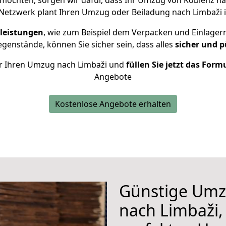
möchten, sorgen wir dafür, dass Ihr Umzug von Koblenz n
Netzwerk plant Ihren Umzug oder Beiladung nach Limbaži in
leistungen
, wie zum Beispiel dem Verpacken und Einlager
enstände, können Sie sicher sein, dass alles
sicher und p
für Ihren Umzug nach Limbaži und
füllen Sie jetzt das Form
Angebote
Kostenlose Angebote erhalten
Günstige Umz
nach Limbaži, 