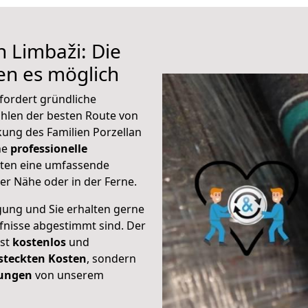
h Limbaži: Die
n es möglich
fordert gründliche
hlen der besten Route von
kung des Familien Porzellan
ine
professionelle
eten eine umfassende
er Nähe oder in der Ferne.
gung und Sie erhalten gerne
rfnisse abgestimmt sind. Der
ist
kostenlos
und
steckten Kosten
, sondern
tungen
von unserem