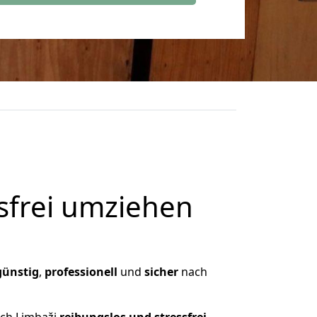
frei umziehen
günstig
,
professionell
und
sicher
nach