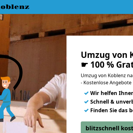
oblenz
Umzug von K
☛ 100 % Gra
Umzug von Koblenz na
- Kostenlose Angebote 
✓
Wir helfen Ihne
✓
Schnell & unverb
✓
Finden Sie das 
blitzschnell ko