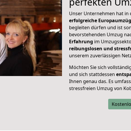
perfekten Um
Unser Unternehmen hat in
erfolgreiche Europaumzü
begleiten dürfen und ist so
bevorstehenden Umzug nac
Erfahrung
im Umzugssektor
reibungslosen und stress
unserem zuverlässigen Netz
Möchten Sie sich vollständ
und sich stattdessen
entsp
Ihnen genau das. Es umfasst 
stressfreien Umzug von Kob
Kostenlo