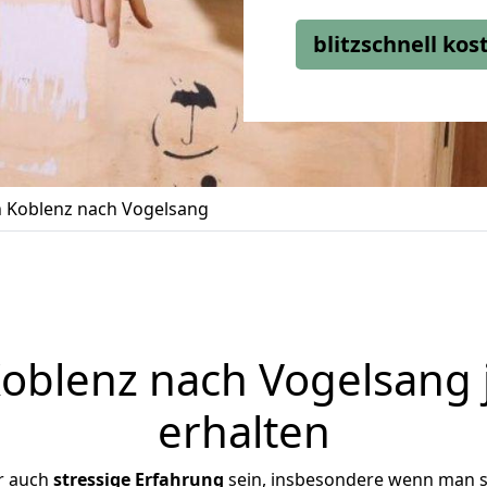
blitzschnell ko
 Koblenz nach Vogelsang
blenz nach Vogelsang 
erhalten
r auch
stressige
Erfahrung
sein, insbesondere wenn man s